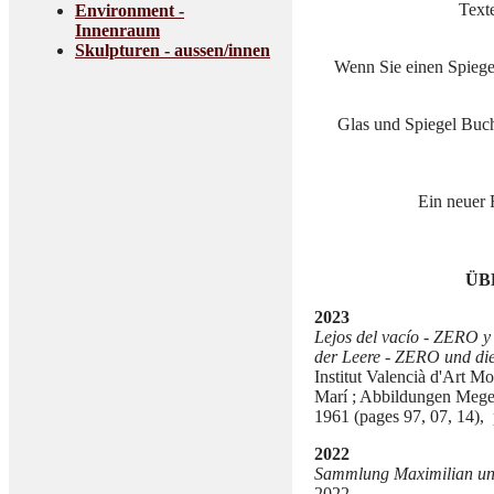
Text
Environment -
Innenraum
Skulpturen - aussen/innen
Wenn Sie einen Spiege
Glas und Spiegel Buc
Ein neuer
ÜB
2023
Lejos del vacío - ZERO y 
der Leere - ZERO und die
Institut Valencià d'Art M
Marí ; Abbildungen Meger
1961 (pages 97, 07, 14), 
2022
Sammlung Maximilian un
2022