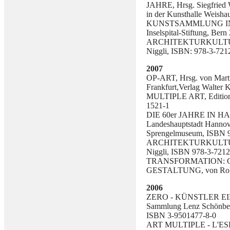
JAHRE, Hrsg. Siegfried W
in der Kunsthalle Weish
KUNSTSAMMLUNG INSEL
Inselspital-Stiftung, Ber
ARCHITEKTURKULTUR I
Niggli, ISBN: 978-3-721
2007
OP-ART, Hrsg. von Martin
Frankfurt,Verlag Walter
MULTIPLE ART, Edition M
1521-1
DIE 60er JAHRE IN HANN
Landeshauptstadt Hannov
Sprengelmuseum, ISBN 
ARCHITEKTURKULTUR I
Niggli, ISBN 978-3-721
TRANSFORMATION:
GESTALTUNG, von Roland
2006
ZERO - KÜNSTLER E
Sammlung Lenz Schönber
ISBN 3-9501477-8-0
ART MULTIPLE - L'ESP