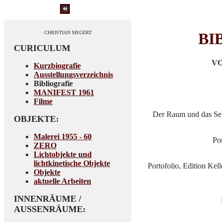
CHRISTIAN MEGERT
BI
CURICULUM
VO
Kurzbiografie
Ausstellungsverzeichnis
Bibliografie
MANIFEST 1961
Filme
Der Raum und das Sel
OBJEKTE:
Malerei 1955 - 60
Po
ZERO
Lichtobjekte und
lichtkinetische Objekte
Portofolio, Edition Kel
Objekte
aktuelle Arbeiten
INNENRÄUME /
AUSSENRÄUME: