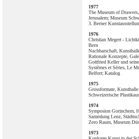
1977
The Museum of Drawers, S
Jerusalem; Museum Schw
3. Berner Kunstausstellu
1976
Christian Megert - Lichtk
Bern
Nachbarschaft, Kunsthall
Rationale Konzepte, Gale
Gottfried Keller und sein
Systèmes et Séries, Le M
Belfort; Katalog
1975
Grossformate, Kunsthalle
Schweizerische Plastikaus
1974
Symposion Gorinchem, H
Sammlung Lenz, Städtische
Zero Raum, Museum Düss
1973
Konkrete Kunst in der Sc