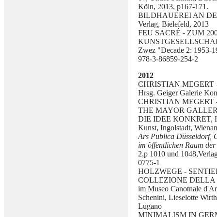
Köln, 2013, p167-171.
BILDHAUEREI AN DE
Verlag, Bielefeld, 2013
FEU SACRÉ - ZUM 2
KUNSTGESELLSCHAFT, H
Zwez "Decade 2: 1953-196
978-3-86859-254-2
2012
CHRISTIAN MEGERT - B
Hrsg. Geiger Galerie Ko
CHRISTIAN MEGERT - A 
THE MAYOR GALLERY L
DIE IDEE KONKRET, Hrs
Kunst, Ingolstadt, Wien
Ars Publica Düsseldorf, 
im öffentlichen Raum der
2,p 1010 und 1048,Verlag
0775-1
HOLZWEGE - SENTIE
COLLEZIONE DELLA MOBI
im Museo Canotnale d'Art
Schenini, Lieselotte Wir
Lugano
MINIMALISM IN GERMAN