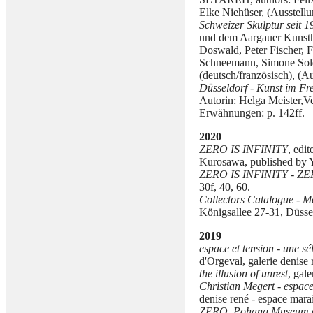
Elke Niehüser, (Ausstell
Schweizer Skulptur seit 1
und dem Aargauer Kunsth
Doswald, Peter Fischer, 
Schneemann, Simone Sold
(deutsch/französisch), (A
Düsseldorf - Kunst im Fr
Autorin: Helga Meister,V
Erwähnungen: p. 142ff.
2020
ZERO IS INFINITY
, edi
Kurosawa, published by Y
ZERO IS INFINITY - ZE
30f, 40, 60.
Collectors Catalogue - 
Königsallee 27-31, Düsse
2019
espace et tension - une sé
d'Orgeval, galerie denise 
the illusion of unrest
, gal
Christian Megert - espace
denise rené - espace mara
ZERO, Pohang Museum of