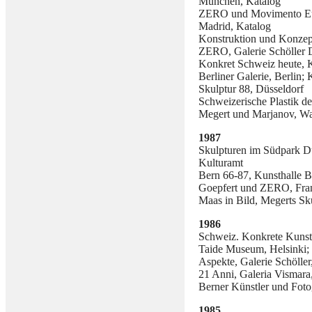
München, Katalog
ZERO und Movimento Eur
Madrid, Katalog
Konstruktion und Konzep
ZERO, Galerie Schöller D
Konkret Schweiz heute, 
Berliner Galerie, Berlin; 
Skulptur 88, Düsseldorf
Schweizerische Plastik d
Megert und Marjanov, Wa
1987
Skulpturen im Südpark Dü
Kulturamt
Bern 66-87, Kunsthalle B
Goepfert und ZERO, Fran
Maas in Bild, Megerts Sku
1986
Schweiz. Konkrete Kunst
Taide Museum, Helsinki;
Aspekte, Galerie Schöller
21 Anni, Galeria Vismara
Berner Künstler und Fot
1985