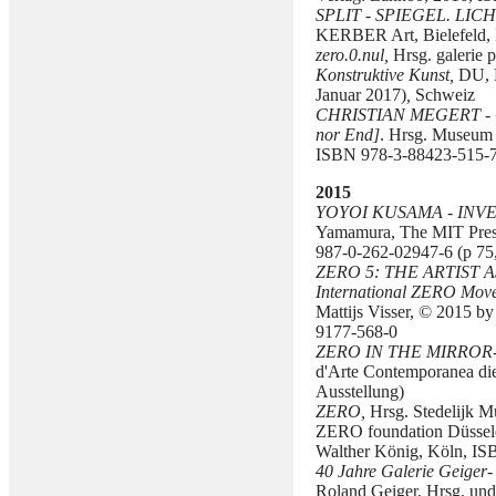
SPLIT - SPIEGEL. LIC
KERBER Art, Bielefeld,
zero.0.nul,
Hrsg. galerie p
Konstruktive Kunst,
DU, D
Januar 2017)
,
Schweiz
CHRISTIAN MEGERT - 
nor End]
. Hrsg. Museum 
ISBN 978-3-88423-515-7 
2015
YOYOI KUSAMA - INV
Yamamura, The MIT Pres
987-0-262-02947-6 (p 75, 
ZERO 5: THE ARTIST AS 
International ZERO Mov
Mattijs Visser, © 2015 
9177-568-0
ZERO IN THE MIRROR
d'Arte Contemporanea die
Ausstellung)
ZERO,
Hrsg. Stedelijk 
ZERO foundation Düsseld
Walther König, Köln, I
40 Jahre Galerie Geiger
-
Roland Geiger, Hrsg. und