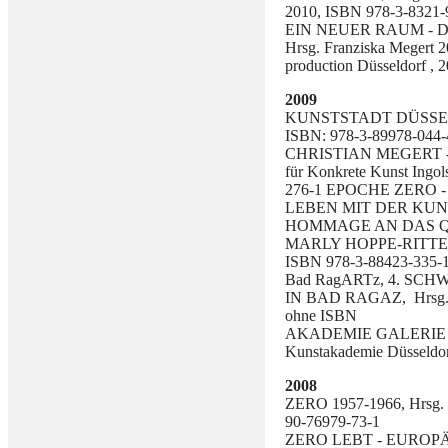
2010, ISBN 978-3-8321-
EIN NEUER RAUM - 
Hrsg. Franziska Megert 20
production Düsseldorf , 
2009
KUNSTSTADT DÜSSELDORF
ISBN: 978-3-89978-044-
CHRISTIAN MEGERT - 
für Konkrete Kunst Ingol
276-1 EPOCHE ZERO
LEBEN MIT DER KUNST, 
HOMMAGE AN DAS Q
MARLY HOPPE-RITTER, V
ISBN 978-3-88423-335-
Bad RagARTz, 4. S
IN BAD RAGAZ, Hrsg. Es
ohne ISBN
AKADEMIE GALERIE -
Kunstakademie Düsseldor
2008
ZERO 1957-1966, Hrsg. 
90-76979-73-1
ZERO LEBT - EUROP