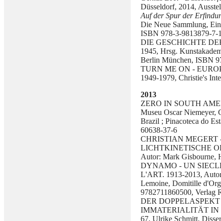
Düsseldorf, 2014, Ausste
Auf der Spur der Erfindu
Die Neue Sammlung, Eine
ISBN 978-3-9813879-7-
DIE GESCHICHTE DE
1945, Hrsg. Kunstakadem
Berlin München, ISBN 9
TURN ME ON -
EUROP
1949-1979, Christie's
Inte
2013
ZERO IN SOUTH AMERICA
Museu Oscar Niemeyer, Cu
Brazil ; Pinacoteca do E
60638-37-6
CHRISTIAN MEGERT 
LICHTKINETISCHE O
Autor: Mark Gisbourne, H
DYNAMO - UN SIEC
L'ART. 1913-2013, Autore
Lemoine, Domitille d'Or
9782711860500, Verlag R
DER DOPPELASPEKT
IMMATERIALITÄT IN
67, Ulrike Schmitt, Disse