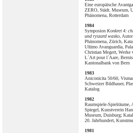
Eine europäische Avantg
ZERO, Städt. Museum, U
Phänomena, Rotterdam
1984
Symposion
Konkret 4: chr
und ryszard wasko
, Autor
Phänomena, Zürich, Kata
Ultimo Avanguardia, Pala
Christian Megert, Werke 
L´Art pour l´Aare, Berni
Kantonalbank von Bern
1983
Aniconicita 50/60, Visma
Schweizer Bildhauer, Pla
Katalog
1982
Raumspiele-Spielräume, A
Spiegel, Kunstverein Ha
Museum, Duisburg; Kata
20. Jahrhundert, Kunstm
1981