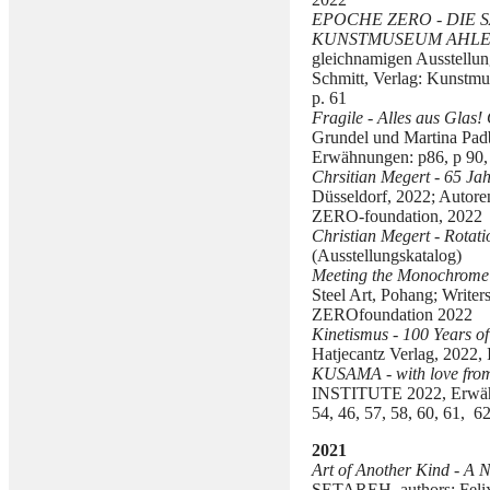
EPOCHE ZERO - DIE
KUNSTMUSEUM AHL
gleichnamigen Ausstellun
Schmitt, Verlag: Kunstm
p. 61
Fragile - Alles aus Glas!
Grundel und Martina Pad
Erwähnungen: p86, p 90,
Chrsitian Megert - 65 Jah
Düsseldorf, 2022; Autore
ZERO-foundation, 2022
Christian Megert - Rotati
(Ausstellungskatalog)
Meeting the Monochrom
Steel Art, Pohang; Write
ZEROfoundation 2022
Kinetismus - 100 Years of 
Hatjecantz Verlag, 2022,
KUSAMA - with love from
INSTITUTE 2022, Erwähnun
54, 46, 57, 58, 60, 61, 6
2021
Art of Another Kind - A 
SETAREH, authors: Felix