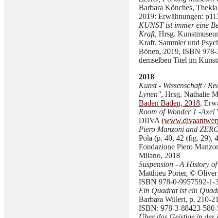
Barbara Könches, Thekla 
2019: Erwähnungen: p113
KUNST ist immer eine B
Kraft,
Hrsg. Kunstmuseum 
Kraft. Sammler und Psychi
Bönen, 2019, ISBN 978-3-
demselben Titel im Kuns
2018
Kunst - Wissenschaft / Re
Lynen"
, Hrsg. Nathalie
Baden Baden, 2018
, Erw
Room of Wonder 1 -Axel 
DIIVA
(www.divaantwer
Piero Manzoni and ZERO
Pola (p. 40, 42 (fig. 29), 
Fondazione Piero Manzoni
Milano, 2018
Suspension - A History o
Matthieu Porier, © Olive
ISBN 978-0-9957592-1-3
Ein Quadrat ist ein Quadr
Barbara Willert, p. 210-
ISBN: 978-3-88423-580-
Über das Geistige in der