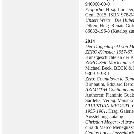
946060-00-0
Proportio,
Hrsg. Luc Der
Gent, 2015, ISBN 978-94
Unsere Werte - Die Hubert
Düren, Hrsg. Renate Go
86832-196-8 (Katalog zur
2014
Der Doppelaspekt von Mat
ZERO-Künstler 1957-67
Kunstgeschichte an der Kö
ZERO-Zeit. Mack und sei
Michael Beck, BECK & 
930919-93-1
Zero: Countdown to Tomo
Birnbaum, Edouard Dero
AZIMUT/H Continuity a
Authoren: Flaminio Guald
Sardella, Verlag: Marsilio
CHRISTIAN MEGERT, ON
1955-1961
, Hrsg. Galeri
Ausstellungskatalog
Christian Megert - Attrav
cura di Marco Meneguzz
Genius Loci - Düsseldor