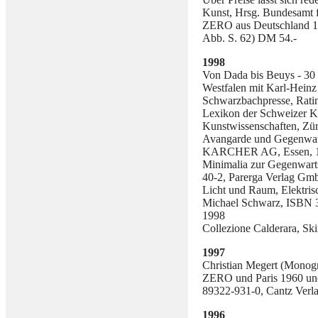
Kunst, Hrsg. Bundesamt fü
ZERO aus Deutschland 19
Abb. S. 62) DM 54.-
1998
Von Dada bis Beuys - 30 
Westfalen mit Karl-Heinz
Schwarzbachpresse, Rati
Lexikon der Schweizer Ku
Kunstwissenschaften, Zür
Avangarde und Gegenwa
KARCHER AG, Essen, 
Minimalia zur Gegenwart
40-2, Parerga Verlag Gm
Licht und Raum, Elektrisc
Michael Schwarz, ISBN 3
1998
Collezione Calderara, Ski
1997
Christian Megert (Monogr
ZERO und Paris 1960 und
89322-931-0, Cantz Verl
1996