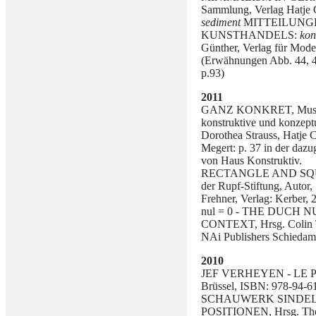
Sammlung, Verlag Hatje 
sediment
MITTEILUNG
KUNSTHANDELS:
kon
Günther, Verlag für Mod
(Erwähnungen Abb. 44, 49,
p.93)
2011
GANZ KONKRET, Museum 
konstruktive und konzep
Dorothea Strauss, Hatje 
Megert: p. 37 in der daz
von Haus Konstruktiv.
RECTANGLE AND SQUA
der Rupf-Stiftung, Autor,
Frehner, Verlag: Kerber
nul = 0 - THE DUCH
CONTEXT, Hrsg. Colin Tu
NAi Publishers Schiedam
2010
JEF VERHEYEN - LE P
Brüssel, ISBN: 978-94-6
SCHAUWERK SINDELFI
POSITIONEN, Hrsg. The 