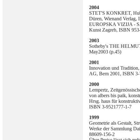
2004
STET'S KONKRET, Huber
Düren, Wienand Verlag,
EUROPSKA VIZIJA - S
Kunst Zagreb, ISBN 953
2003
Sotheby's THE HELMU
May2003 (p.45)
2001
Innovation und Tradition
AG, Bern 2001, ISBN 3-
2000
Lempertz, Zeitgenössisch
von albers bis paik, kon
Hrsg. haus für konstrukti
ISBN 3-9521777-1-7
1999
Geometrie als Gestalt, St
Werke der Sammlung Daiml
88609-156-2
Über Preise lässt sich re