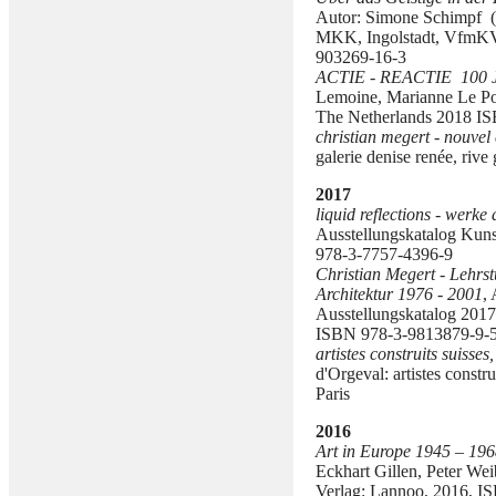
Autor: Simone Schimpf (p
MKK, Ingolstadt, VfmKV
903269-16-3
ACTIE - REACTIE 100
Lemoine, Marianne Le Po
The Netherlands 2018 IS
christian megert - nouvel
galerie denise renée, rive
2017
liquid reflections - werke
Ausstellungskatalog Kun
978-3-7757-4396-9
Christian Megert - Lehrst
Architektur 1976 - 2001
,
Ausstellungskatalog 201
ISBN 978-3-9813879-9-
artistes construits suisse
d'Orgeval: artistes constr
Paris
2016
Art in Europe 1945 – 19
Eckhart Gillen, Peter We
Verlag: Lannoo, 2016, I