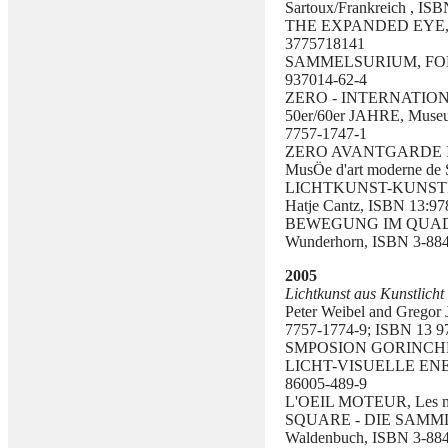
Sartoux/Frankreich , IS
THE EXPANDED EYE, Kun
3775718141
SAMMELSURIUM, FORU
937014-62-4
ZERO - INTERNATI
50er/60er JAHRE, Museum
7757-1747-1
ZERO AVANTGARDE I
MusÖe d'art moderne de 
LICHTKUNST-KUNSTLICH
Hatje Cantz, ISBN 13:97
BEWEGUNG IM QUADRAT,
Wunderhorn, ISBN 3-88
2005
Lichtkunst aus Kunstlicht a
Peter Weibel and Gregor J
7757-1774-9; ISBN 13 97
SMPOSION GORINCHEM
LICHT-VISUELLE ENERGI
86005-489-9
L'OEIL MOTEUR, Les mu
SQUARE - DIE SAMML
Waldenbuch, ISBN 3-88