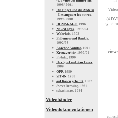
,
in
- La ville des immortels
1998/ 2001
Video
Die Engel und die Andern
,
- Les anges et les autres
(4 DVD
1999 /2000
synchro
HOMMeAGE
, 1996
Naked Eyes
, 1993/94
Wahrheit
, 1993
Philemon und Baukis
,
1992/93
Arachne-Vanitas
, 1991
views
Kreuzverhör
, 1990/91
Phönix, 1990
Das Spiel mit dem Feuer
,
1989
OFF
, 1989
SIT-IN
, 1988
auf Rosen gebettet
, 1987
Sweet Dressing, 1984
schachmatt, 1984
Videobänder
Videodokumentationen
collect