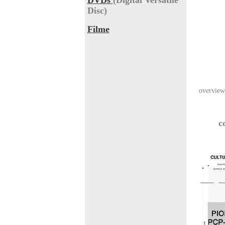
DVDs
(Digital Versatile
Disc)
Filme
overview
c