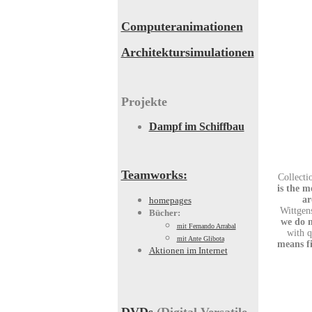
Computeranimationen
Architektursimulationen
Projekte
Dampf im Schiffbau
Teamworks:
Collecti
is the m
ar
homepages
Wittgen
Bücher:
we do n
mit Fernando Arrabal
with 
mit Ante Glibota
means fi
Aktionen im Internet